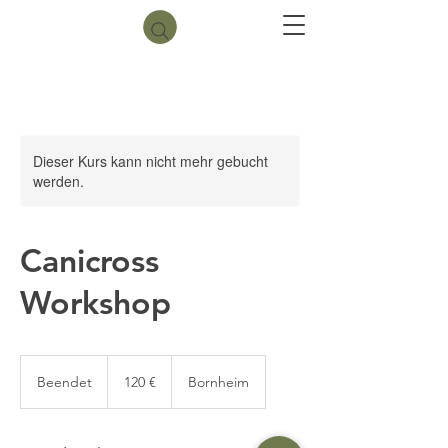
Dieser Kurs kann nicht mehr gebucht
werden.
Canicross
Workshop
120
Euro
Beendet
B
120 €
Bornheim
e
e
n