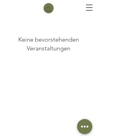
Keine bevorstehenden
Veranstaltungen
AGB
Impressum
Datenschutz
© 2026 Hundebande Bonn
| Maja Richter | Erstellt
mit
Wix.com